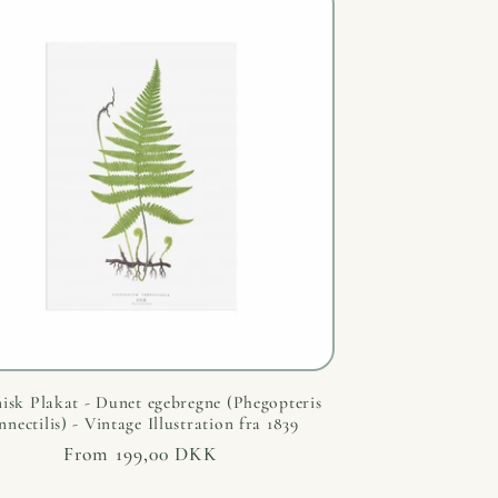
isk Plakat - Dunet egebregne (Phegopteris
nnectilis) - Vintage Illustration fra 1839
Regular
From 199,00 DKK
price