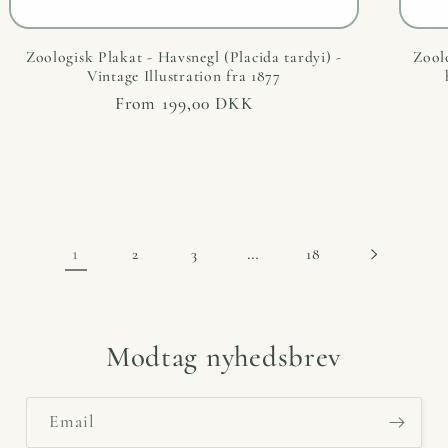
Zoologisk Plakat - Havsnegl (Placida tardyi) -
Zool
Vintage Illustration fra 1877
Regular
From 199,00 DKK
price
1
…
2
3
18
Modtag nyhedsbrev
Email