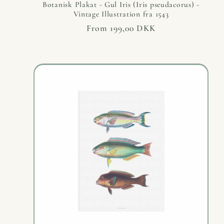
Botanisk Plakat - Gul Iris (Iris pseudacorus) -
Vintage Illustration fra 1543
Regular
From 199,00 DKK
price