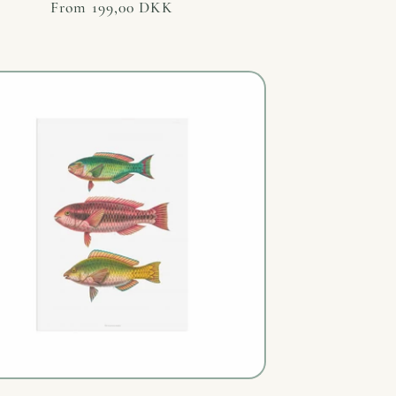
Regular
From 199,00 DKK
price