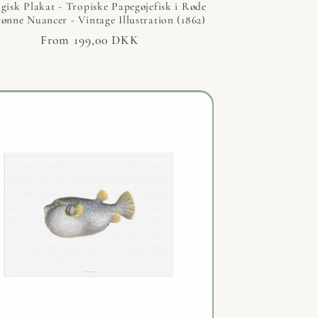
gisk Plakat - Tropiske Papegøjefisk i Røde
ønne Nuancer - Vintage Illustration (1862)
Regular
From 199,00 DKK
price