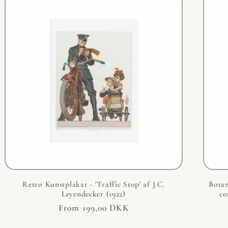
Retro Kunstplakat - 'Traffic Stop' af J.C.
Botan
Leyendecker (1922)
co
Regular
From 199,00 DKK
price