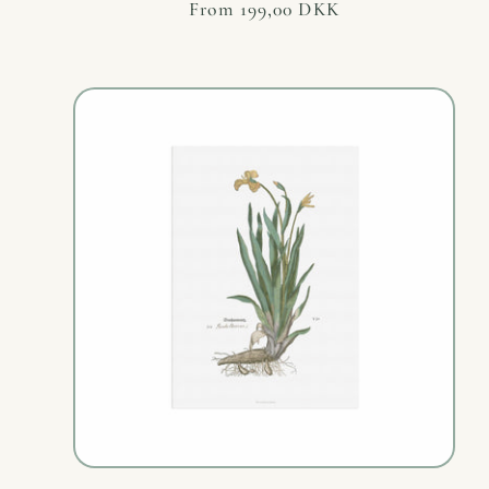
Regular
From 199,00 DKK
price