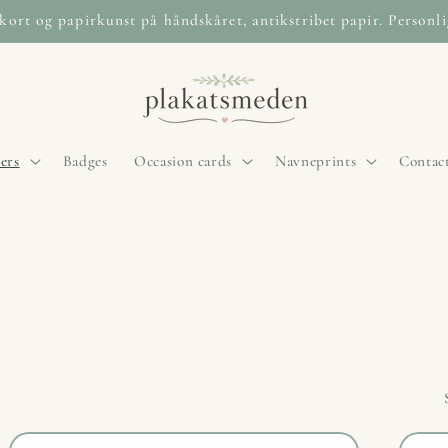
ndkort og papirkunst på håndskåret, antikstribet papir. Personl
ers
Badges
Occasion cards
Navneprints
Contac