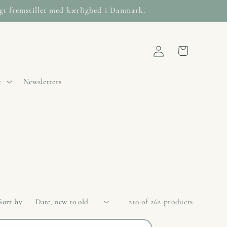
igt fremstillet med kærlighed i Danmark.
Log
Cart
in
t
Newsletters
Sort by:
210 of 262 products