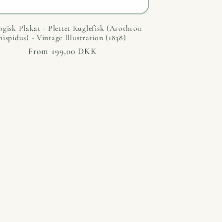
ogisk Plakat - Plettet Kuglefisk (Arothron
hispidus) - Vintage Illustration (1838)
Regular
From 199,00 DKK
price