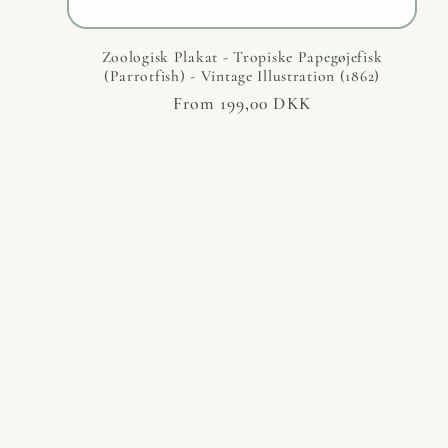
Zoologisk Plakat - Tropiske Papegøjefisk
(Parrotfish) - Vintage Illustration (1862)
Regular
From 199,00 DKK
price