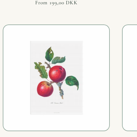
Regular
From 199,00 DKK
price