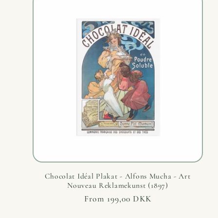
l
e
c
t
i
o
n
Chocolat Idéal Plakat - Alfons Mucha - Art
Nouveau Reklamekunst (1897)
Regular
From 199,00 DKK
:
price